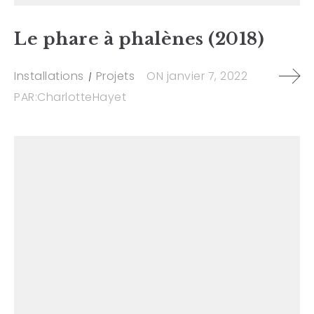
Le phare à phalènes (2018)
Installations
Projets
ON
janvier 7, 2022
PAR:
CharlotteHayet